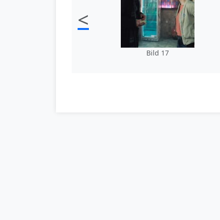
<
Bild 17