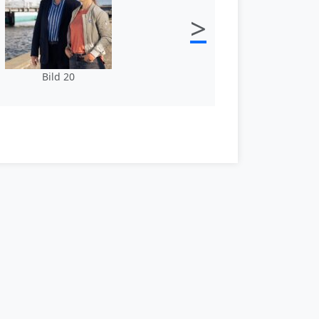
>
Bild 20