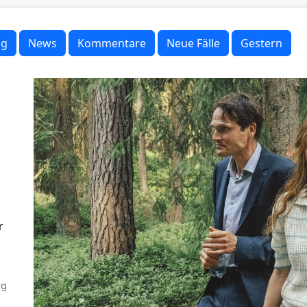
ag
News
Kommentare
Neue Fälle
Gestern
r
rg