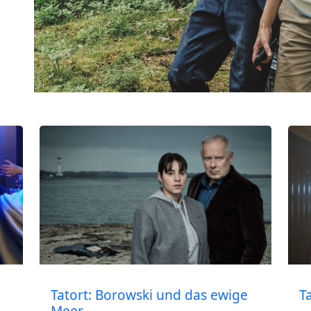
Tatort: Borowski und das ewige
T
Meer