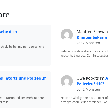
are
 sehe dich
Manfred Schwan
Kneipenbekannt
vor 2 Monaten
Ich bleibe bei meiner Beurteilung
Sehr schön, dass dieser Tatort au
wiederholt wurde... Zur Erstausstrah
 Tatorts und Polizeiruf
Uwe Koodts im
A
Polizeiruf 110?
vor 2 Monaten
 Team Dortmund per Drehbuch zur
Na dann wird gar kein MDR oder öff
 tolle...
erfolgreichen Serien streichen…wer