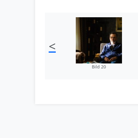
<
Bild 20