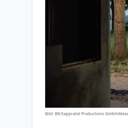
Bild: BR/Sappralot Productions GmbH/Alex