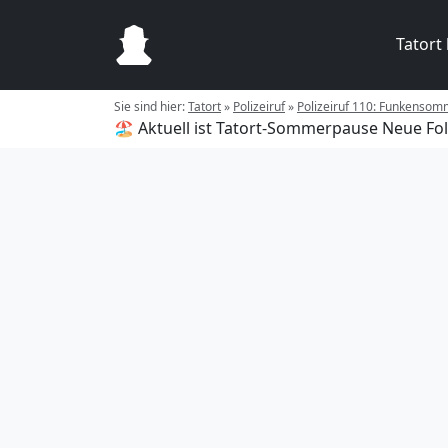
Tatort
Sie sind hier:
Tatort
»
Polizeiruf
»
Polizeiruf 110: Funkensom
🏖️ Aktuell ist Tatort-Sommerpause
Neue Fol