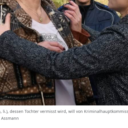
, li.), dessen Tochter vermisst wird, will von Kriminalhauptkommiss
ph Assmann