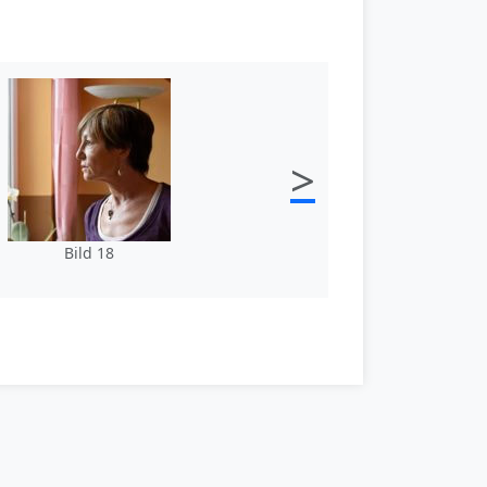
>
Bild 18