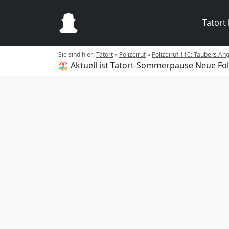
Tatort
Sie sind hier:
Tatort
»
Polizeiruf
»
Polizeiruf 110: Taubers Ang
🏖️ Aktuell ist Tatort-Sommerpause
Neue Fol