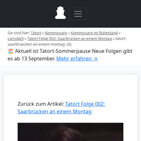
Sie sind hier:
Tatort
»
Kommissare
»
Kommissare im Ruhestand
»
Liersdahl
»
Tatort Folge 002: Saarbrücken an einem Montag
»
tatort-
saarbruecken-an-einem-montag- (6)
🏖️ Aktuell ist Tatort-Sommerpause
Neue Folgen gibt
es ab 13 September.
Mehr erfahren →
Zurück zum Artikel:
Tatort Folge 002:
Saarbrücken an einem Montag