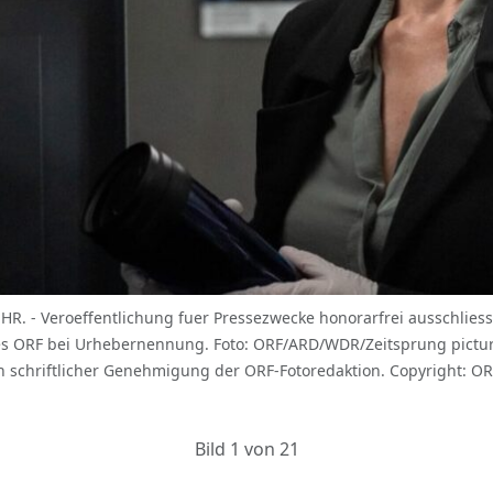
UHR. - Veroeffentlichung fuer Pressezwecke honorarfrei ausschli
s ORF bei Urhebernennung. Foto: ORF/ARD/WDR/Zeitsprung pictur
 schriftlicher Genehmigung der ORF-Fotoredaktion. Copyright: OR
Bild 1 von 21