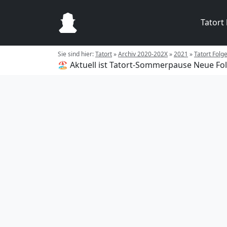
Tatort
Sie sind hier:
Tatort
»
Archiv 2020-202X
»
2021
»
Tatort Folg
🏖️ Aktuell ist Tatort-Sommerpause
Neue Fol