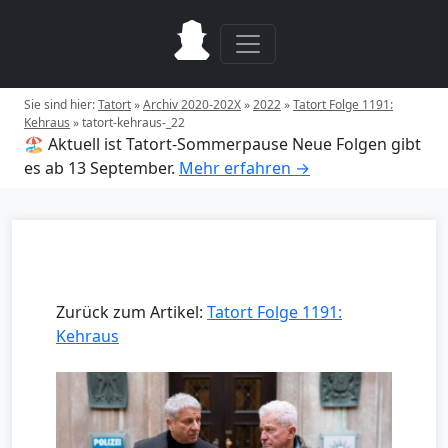
Sie sind hier:
Tatort
»
Archiv 2020-202X
»
2022
»
Tatort Folge 1191:
Kehraus
»
tatort-kehraus-_22
🏖️ Aktuell ist Tatort-Sommerpause
Neue Folgen gibt
es ab 13 September.
Mehr erfahren →
Zurück zum Artikel:
Tatort Folge 1191:
Kehraus