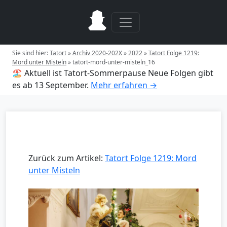
Sie sind hier:
Tatort
»
Archiv 2020-202X
»
2022
»
Tatort Folge 1219:
Mord unter Misteln
»
tatort-mord-unter-misteln_16
🏖️ Aktuell ist Tatort-Sommerpause
Neue Folgen gibt
es ab 13 September.
Mehr erfahren →
Zurück zum Artikel:
Tatort Folge 1219: Mord
unter Misteln