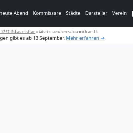
 heute Abend
Kommissare
Städte
Darsteller
Verein
e 1267: Schau mich an
»
tatort-muenchen-schau-mich-an-14
gen gibt es ab 13 September.
Mehr erfahren →