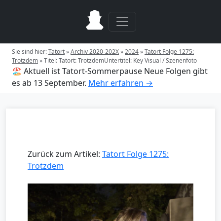
Sie sind hier:
Tatort
»
Archiv 2020-202X
»
2024
»
Tatort Folge 1275:
Trotzdem
»
Titel: Tatort: TrotzdemUntertitel: Key Visual / Szenenfoto
🏖️ Aktuell ist Tatort-Sommerpause
Neue Folgen gibt
es ab 13 September.
Mehr erfahren →
Zurück zum Artikel:
Tatort Folge 1275:
Trotzdem