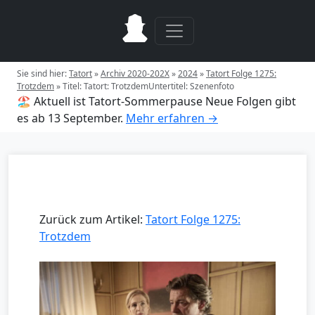
Sie sind hier:
Tatort
»
Archiv 2020-202X
»
2024
»
Tatort Folge 1275:
Trotzdem
»
Titel: Tatort: TrotzdemUntertitel: Szenenfoto
🏖️ Aktuell ist Tatort-Sommerpause
Neue Folgen gibt
es ab 13 September.
Mehr erfahren →
Zurück zum Artikel:
Tatort Folge 1275:
Trotzdem