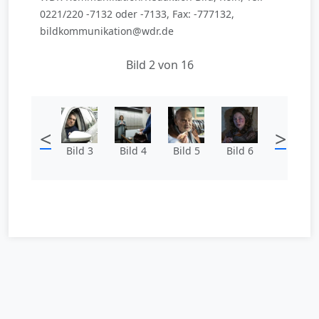
0221/220 -7132 oder -7133, Fax: -777132,
bildkommunikation@wdr.de
Bild 2 von 16
<
>
Bild 3
Bild 4
Bild 5
Bild 6