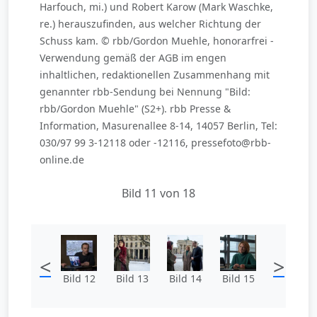
Harfouch, mi.) und Robert Karow (Mark Waschke,
re.) herauszufinden, aus welcher Richtung der
Schuss kam. © rbb/Gordon Muehle, honorarfrei -
Verwendung gemäß der AGB im engen
inhaltlichen, redaktionellen Zusammenhang mit
genannter rbb-Sendung bei Nennung "Bild:
rbb/Gordon Muehle" (S2+). rbb Presse &
Information, Masurenallee 8-14, 14057 Berlin, Tel:
030/97 99 3-12118 oder -12116, pressefoto@rbb-
online.de
Bild 11 von 18
<
>
Bild 12
Bild 13
Bild 14
Bild 15