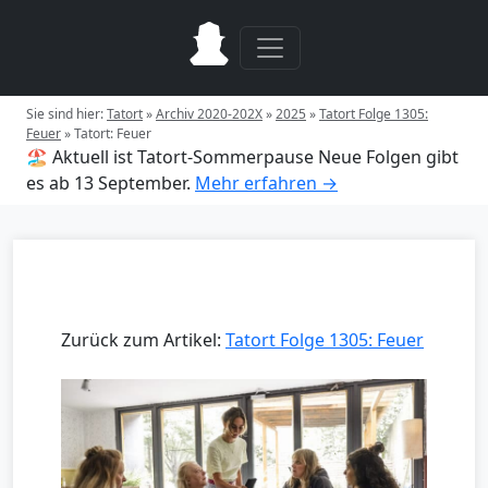
Sie sind hier:
Tatort
»
Archiv 2020-202X
»
2025
»
Tatort Folge 1305:
Feuer
»
Tatort: Feuer
🏖️ Aktuell ist Tatort-Sommerpause
Neue Folgen gibt
es ab 13 September.
Mehr erfahren →
Zurück zum Artikel:
Tatort Folge 1305: Feuer