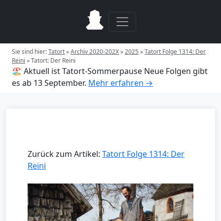
Sie sind hier:
Tatort
»
Archiv 2020-202X
»
2025
»
Tatort Folge 1314: Der
Reini
»
Tatort: Der Reini
🏖️ Aktuell ist Tatort-Sommerpause
Neue Folgen gibt
es ab 13 September.
Mehr erfahren →
Zurück zum Artikel:
Tatort Folge 1314: Der
Reini