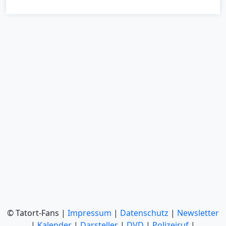
© Tatort-Fans |
Impressum
|
Datenschutz
|
Newsletter
|
Kalender
|
Darsteller
|
DVD
|
Polizeiruf
|