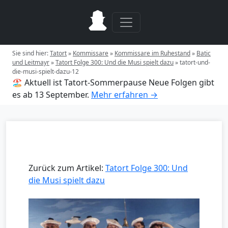
Sie sind hier:
Tatort
»
Kommissare
»
Kommissare im Ruhestand
»
Batic
und Leitmayr
»
Tatort Folge 300: Und die Musi spielt dazu
»
tatort-und-
die-musi-spielt-dazu-12
🏖️ Aktuell ist Tatort-Sommerpause
Neue Folgen gibt
es ab 13 September.
Mehr erfahren →
Zurück zum Artikel:
Tatort Folge 300: Und
die Musi spielt dazu