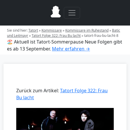
Sie sind hier:
Tatort
»
Kommissare
»
Kommissare im Ruhestand
»
Batic
und Leitmayr
»
Tatort Folge 322: Frau Bu lacht
»
tatort-frau-bu-lacht-8
🏖️ Aktuell ist Tatort-Sommerpause
Neue Folgen gibt
es ab 13 September.
Mehr erfahren →
Zurück zum Artikel:
Tatort Folge 322: Frau
Bu lacht