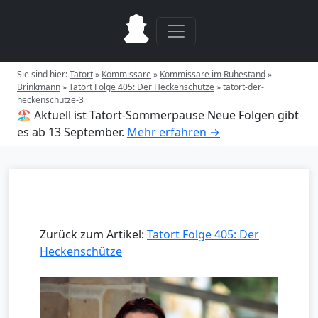
Sie sind hier:
Tatort
»
Kommissare
»
Kommissare im Ruhestand
»
Brinkmann
»
Tatort Folge 405: Der Heckenschütze
»
tatort-der-
heckenschütze-3
🏖️ Aktuell ist Tatort-Sommerpause
Neue Folgen gibt
es ab 13 September.
Mehr erfahren →
Zurück zum Artikel:
Tatort Folge 405: Der
Heckenschütze