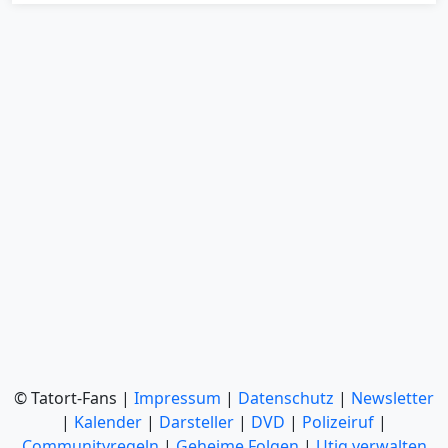
© Tatort-Fans |
Impressum
|
Datenschutz
|
Newsletter
|
Kalender
|
Darsteller
|
DVD
|
Polizeiruf
|
Communityregeln
|
Geheime Folgen
|
Utiq verwalten