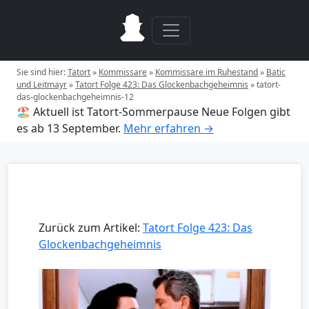
Sie sind hier:
Tatort
»
Kommissare
»
Kommissare im Ruhestand
»
Batic
und Leitmayr
»
Tatort Folge 423: Das Glockenbachgeheimnis
»
tatort-
das-glockenbachgeheimnis-12
🏖️ Aktuell ist Tatort-Sommerpause
Neue Folgen gibt
es ab 13 September.
Mehr erfahren →
Zurück zum Artikel:
Tatort Folge 423: Das
Glockenbachgeheimnis