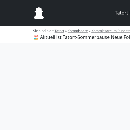
Tatort
Sie sind hier:
Tatort
»
Kommissare
»
Kommissare im Ruhest
🏖️ Aktuell ist Tatort-Sommerpause
Neue Fol