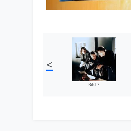
<
Bild 7