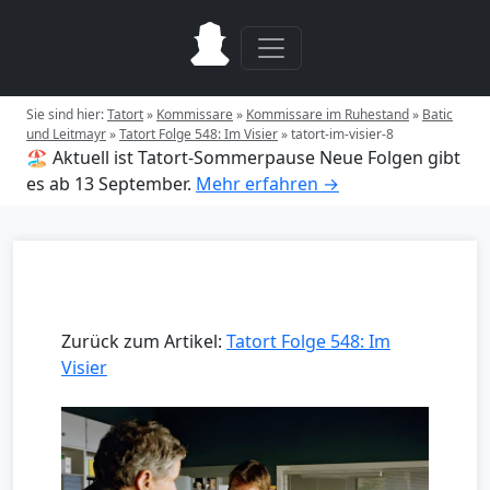
Sie sind hier:
Tatort
»
Kommissare
»
Kommissare im Ruhestand
»
Batic
und Leitmayr
»
Tatort Folge 548: Im Visier
»
tatort-im-visier-8
🏖️ Aktuell ist Tatort-Sommerpause
Neue Folgen gibt
es ab 13 September.
Mehr erfahren →
Zurück zum Artikel:
Tatort Folge 548: Im
Visier