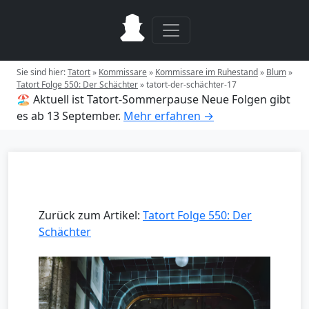
Sie sind hier:
Tatort
»
Kommissare
»
Kommissare im Ruhestand
»
Blum
»
Tatort Folge 550: Der Schächter
»
tatort-der-schächter-17
🏖️ Aktuell ist Tatort-Sommerpause
Neue Folgen gibt
es ab 13 September.
Mehr erfahren →
Zurück zum Artikel:
Tatort Folge 550: Der
Schächter