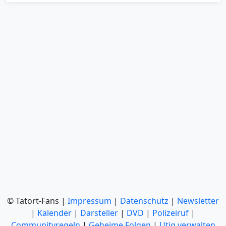
© Tatort-Fans |
Impressum
|
Datenschutz
|
Newsletter
|
Kalender
|
Darsteller
|
DVD
|
Polizeiruf
|
Communityregeln
|
Geheime Folgen
|
Utiq verwalten