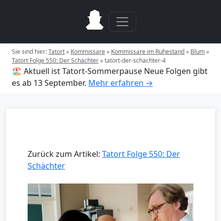
Sie sind hier:
Tatort
»
Kommissare
»
Kommissare im Ruhestand
»
Blum
»
Tatort Folge 550: Der Schächter
»
tatort-der-schächter-4
🏖️ Aktuell ist Tatort-Sommerpause
Neue Folgen gibt
es ab 13 September.
Mehr erfahren →
Zurück zum Artikel:
Tatort Folge 550: Der
Schächter