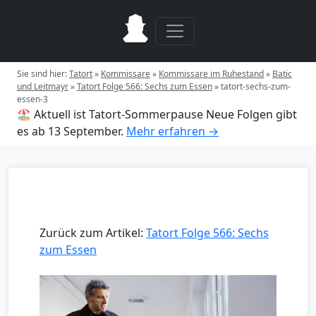
Sie sind hier:
Tatort
»
Kommissare
»
Kommissare im Ruhestand
»
Batic
und Leitmayr
»
Tatort Folge 566: Sechs zum Essen
»
tatort-sechs-zum-
essen-3
🏖️ Aktuell ist Tatort-Sommerpause
Neue Folgen gibt
es ab 13 September.
Mehr erfahren →
Zurück zum Artikel:
Tatort Folge 566: Sechs
zum Essen