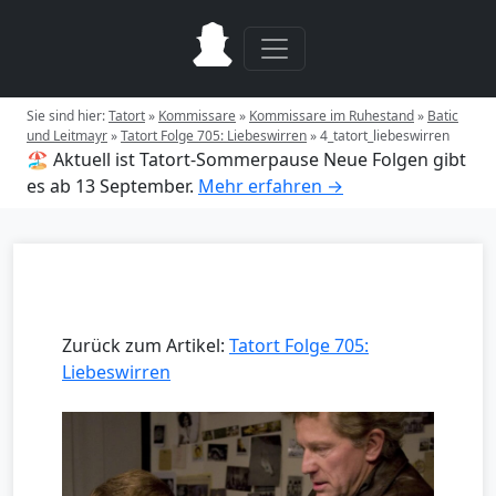
Sie sind hier:
Tatort
»
Kommissare
»
Kommissare im Ruhestand
»
Batic
und Leitmayr
»
Tatort Folge 705: Liebeswirren
»
4_tatort_liebeswirren
🏖️ Aktuell ist Tatort-Sommerpause
Neue Folgen gibt
es ab 13 September.
Mehr erfahren →
Zurück zum Artikel:
Tatort Folge 705:
Liebeswirren