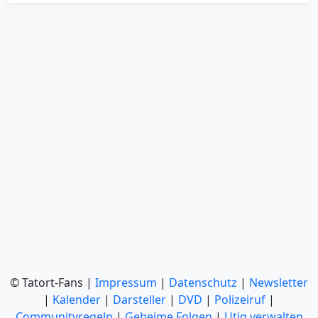
© Tatort-Fans |
Impressum
|
Datenschutz
|
Newsletter
|
Kalender
|
Darsteller
|
DVD
|
Polizeiruf
|
Communityregeln
|
Geheime Folgen
|
Utiq verwalten