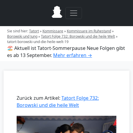
Sie sind hier:
Tatort
»
Kommissare
»
Kommissare im Ruhestand
»
Borowski und Jung
»
Tatort Folge 732: Borowski und die heile Welt
»
tatort-borowski-und-die-heile-welt-19
🏖️ Aktuell ist Tatort-Sommerpause
Neue Folgen gibt
es ab 13 September.
Mehr erfahren →
Zurück zum Artikel:
Tatort Folge 732:
Borowski und die heile Welt