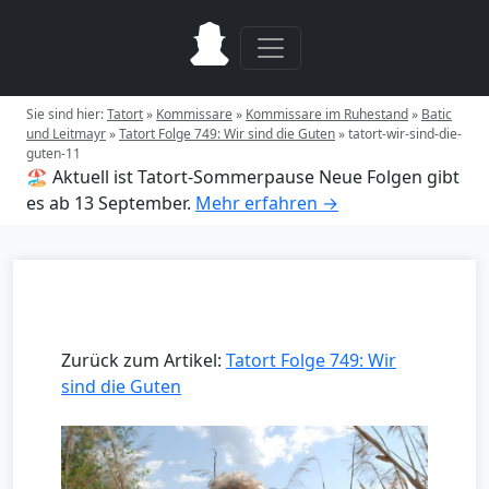
Sie sind hier:
Tatort
»
Kommissare
»
Kommissare im Ruhestand
»
Batic
und Leitmayr
»
Tatort Folge 749: Wir sind die Guten
»
tatort-wir-sind-die-
guten-11
🏖️ Aktuell ist Tatort-Sommerpause
Neue Folgen gibt
es ab 13 September.
Mehr erfahren →
Zurück zum Artikel:
Tatort Folge 749: Wir
sind die Guten