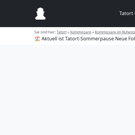
Tatort
Sie sind hier:
Tatort
»
Kommissare
»
Kommissare im Ruhest
🏖️ Aktuell ist Tatort-Sommerpause
Neue Fol