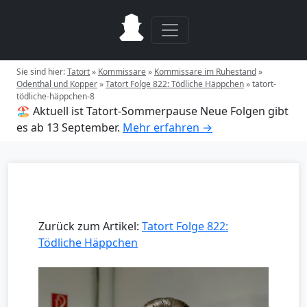
Sie sind hier:
Tatort
»
Kommissare
»
Kommissare im Ruhestand
»
Odenthal und Kopper
»
Tatort Folge 822: Tödliche Häppchen
»
tatort-
tödliche-häppchen-8
🏖️ Aktuell ist Tatort-Sommerpause
Neue Folgen gibt
es ab 13 September.
Mehr erfahren →
Zurück zum Artikel:
Tatort Folge 822:
Tödliche Häppchen