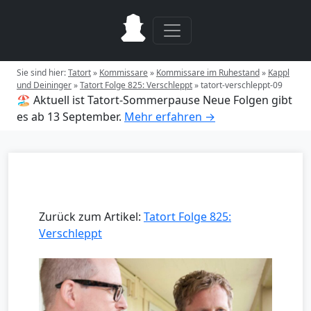
Sie sind hier:
Tatort
»
Kommissare
»
Kommissare im Ruhestand
»
Kappl
und Deininger
»
Tatort Folge 825: Verschleppt
»
tatort-verschleppt-09
🏖️ Aktuell ist Tatort-Sommerpause
Neue Folgen gibt
es ab 13 September.
Mehr erfahren →
Zurück zum Artikel:
Tatort Folge 825:
Verschleppt