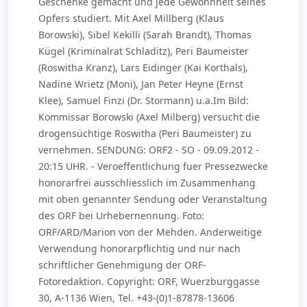
Geschenke gemacht und jede Gewohnheit seines
Opfers studiert. Mit Axel Millberg (Klaus
Borowski), Sibel Kekilli (Sarah Brandt), Thomas
Kügel (Kriminalrat Schladitz), Peri Baumeister
(Roswitha Kranz), Lars Eidinger (Kai Korthals),
Nadine Wrietz (Moni), Jan Peter Heyne (Ernst
Klee), Samuel Finzi (Dr. Stormann) u.a.Im Bild:
Kommissar Borowski (Axel Milberg) versucht die
drogensüchtige Roswitha (Peri Baumeister) zu
vernehmen. SENDUNG: ORF2 - SO - 09.09.2012 -
20:15 UHR. - Veroeffentlichung fuer Pressezwecke
honorarfrei ausschliesslich im Zusammenhang
mit oben genannter Sendung oder Veranstaltung
des ORF bei Urhebernennung. Foto:
ORF/ARD/Marion von der Mehden. Anderweitige
Verwendung honorarpflichtig und nur nach
schriftlicher Genehmigung der ORF-
Fotoredaktion. Copyright: ORF, Wuerzburggasse
30, A-1136 Wien, Tel. +43-(0)1-87878-13606