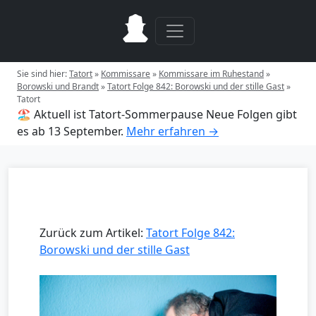
Sie sind hier:
Tatort
»
Kommissare
»
Kommissare im Ruhestand
»
Borowski und Brandt
»
Tatort Folge 842: Borowski und der stille Gast
»
Tatort
🏖️ Aktuell ist Tatort-Sommerpause
Neue Folgen gibt
es ab 13 September.
Mehr erfahren →
Zurück zum Artikel:
Tatort Folge 842:
Borowski und der stille Gast