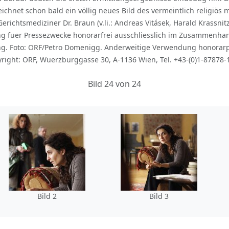
ichnet schon bald ein völlig neues Bild des vermeintlich religiös 
Gerichtsmediziner Dr. Braun (v.li.: Andreas Vitásek, Harald Krass
chung fuer Pressezwecke honorarfrei ausschliesslich im Zusammen
. Foto: ORF/Petro Domenigg. Anderweitige Verwendung honorarpfl
ight: ORF, Wuerzburggasse 30, A-1136 Wien, Tel. +43-(0)1-87878-
Bild 24 von 24
Bild 2
Bild 3