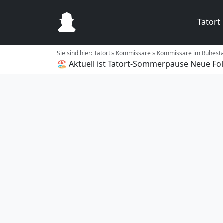
Tatort
Sie sind hier:
Tatort
»
Kommissare
»
Kommissare im Ruhest
🏖️ Aktuell ist Tatort-Sommerpause
Neue Fol