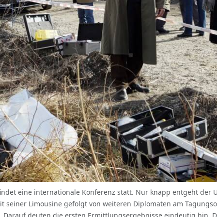
findet eine internationale Konferenz statt. Nur knapp entgeht der
seiner Limousine gefolgt von weiteren Diplomaten am Tagungsort v
. Darauf deuten die ersten Ermittlungsergebnisse eindeutig hin.