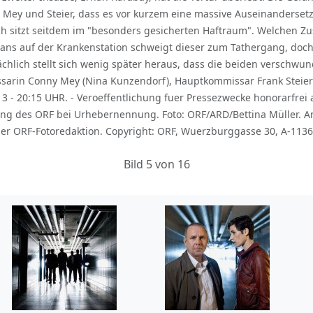
en Mey und Steier, dass es vor kurzem eine massive Auseinanders
ch sitzt seitdem im "besonders gesicherten Haftraum". Welchen 
ns auf der Krankenstation schweigt dieser zum Tathergang, doch 
sächlich stellt sich wenig später heraus, dass die beiden verschwu
ssarin Conny Mey (Nina Kunzendorf), Hauptkommissar Frank Steier 
3 - 20:15 UHR. - Veroeffentlichung fuer Pressezwecke honorarfre
ng des ORF bei Urhebernennung. Foto: ORF/ARD/Bettina Müller. A
r ORF-Fotoredaktion. Copyright: ORF, Wuerzburggasse 30, A-1136 
Bild 5 von 16