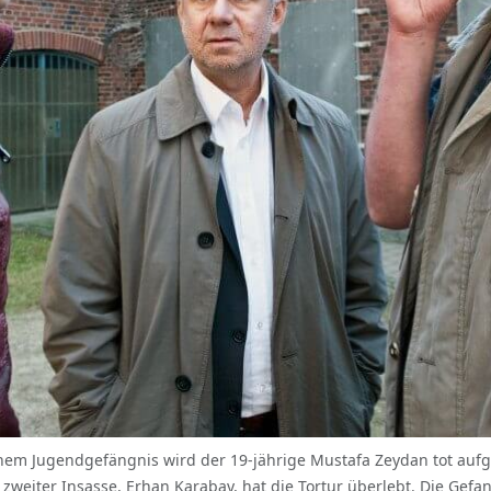
einem Jugendgefängnis wird der 19-jährige Mustafa Zeydan tot aufg
weiter Insasse, Erhan Karabay, hat die Tortur überlebt. Die Gefa