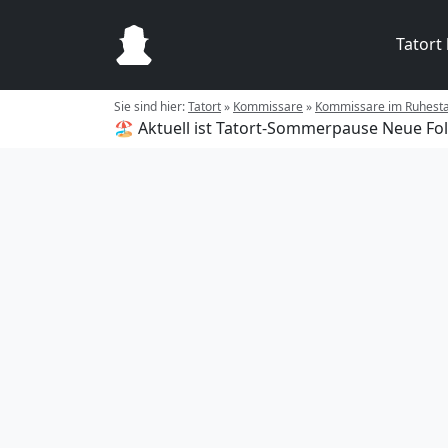
Tatort
Sie sind hier:
Tatort
»
Kommissare
»
Kommissare im Ruhest
🏖️ Aktuell ist Tatort-Sommerpause
Neue Fol