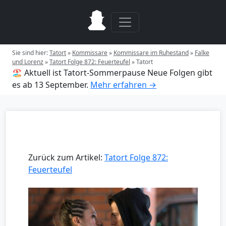
Sie sind hier:
Tatort
»
Kommissare
»
Kommissare im Ruhestand
»
Falke
und Lorenz
»
Tatort Folge 872: Feuerteufel
»
Tatort
🏖️ Aktuell ist Tatort-Sommerpause
Neue Folgen gibt
es ab 13 September.
Mehr erfahren →
Zurück zum Artikel:
Tatort Folge 872:
Feuerteufel