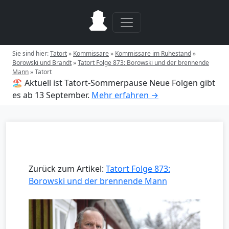
Sie sind hier:
Tatort
»
Kommissare
»
Kommissare im Ruhestand
»
Borowski und Brandt
»
Tatort Folge 873: Borowski und der brennende
Mann
»
Tatort
🏖️ Aktuell ist Tatort-Sommerpause
Neue Folgen gibt
es ab 13 September.
Mehr erfahren →
Zurück zum Artikel:
Tatort Folge 873:
Borowski und der brennende Mann