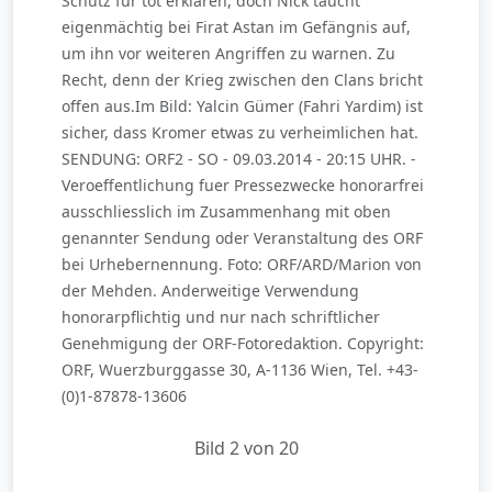
Schutz für tot erklären, doch Nick taucht
eigenmächtig bei Firat Astan im Gefängnis auf,
um ihn vor weiteren Angriffen zu warnen. Zu
Recht, denn der Krieg zwischen den Clans bricht
offen aus.Im Bild: Yalcin Gümer (Fahri Yardim) ist
sicher, dass Kromer etwas zu verheimlichen hat.
SENDUNG: ORF2 - SO - 09.03.2014 - 20:15 UHR. -
Veroeffentlichung fuer Pressezwecke honorarfrei
ausschliesslich im Zusammenhang mit oben
genannter Sendung oder Veranstaltung des ORF
bei Urhebernennung. Foto: ORF/ARD/Marion von
der Mehden. Anderweitige Verwendung
honorarpflichtig und nur nach schriftlicher
Genehmigung der ORF-Fotoredaktion. Copyright:
ORF, Wuerzburggasse 30, A-1136 Wien, Tel. +43-
(0)1-87878-13606
Bild 2 von 20