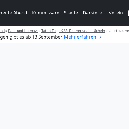
 heute Abend
Kommissare
Städte
Darsteller
Verein
and
»
Batic und Leitmayr
»
Tatort Folge 928: Das verkaufte Lächeln
»
tatort-das-v
gen gibt es ab 13 September.
Mehr erfahren →