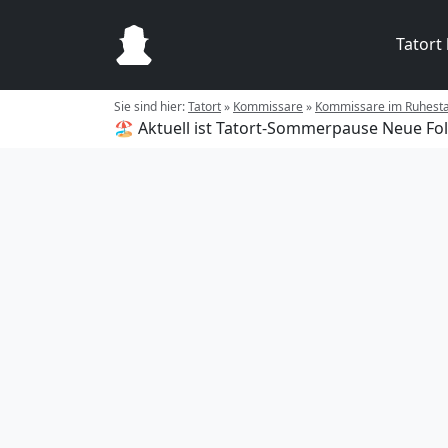
Tatort
Sie sind hier:
Tatort
»
Kommissare
»
Kommissare im Ruhest
🏖️ Aktuell ist Tatort-Sommerpause
Neue Fol