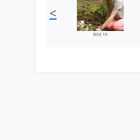
<
Bild 10