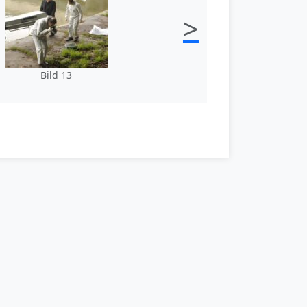
>
Bild 13