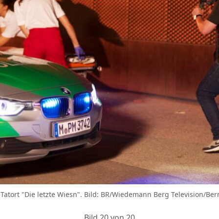
Tatort "Die letzte Wiesn". Bild: BR/Wiedemann Berg Television/Ber
Bild 20 von 20