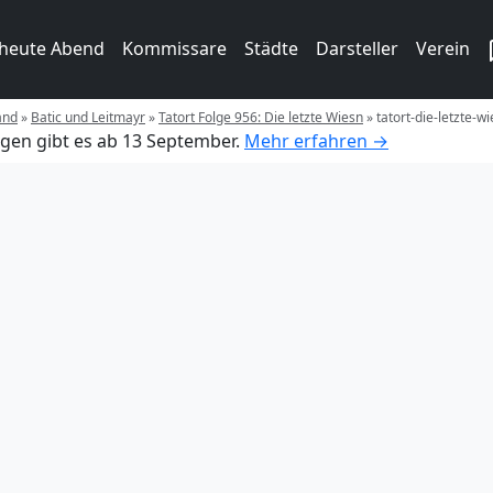
 heute Abend
Kommissare
Städte
Darsteller
Verein
and
»
Batic und Leitmayr
»
Tatort Folge 956: Die letzte Wiesn
»
tatort-die-letzte-w
gen gibt es ab 13 September.
Mehr erfahren →