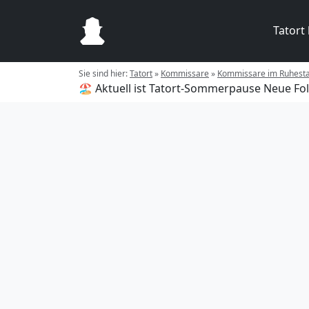
Tatort
Sie sind hier:
Tatort
»
Kommissare
»
Kommissare im Ruhest
🏖️ Aktuell ist Tatort-Sommerpause
Neue Fol