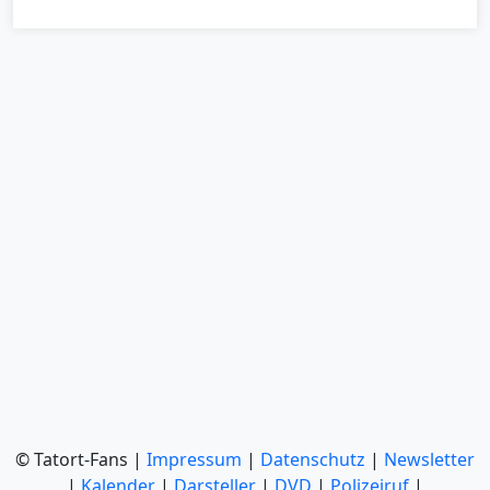
© Tatort-Fans |
Impressum
|
Datenschutz
|
Newsletter
|
Kalender
|
Darsteller
|
DVD
|
Polizeiruf
|