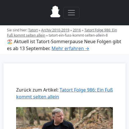
Sie sind hier:
Tatort
»
Archiv 2010-2019
»
2016
»
Tatort Folge 986: Ein
Fuß kommt selten allein
»
tatort-ein-fuss-kommt-selten-allein-8
🏖️ Aktuell ist Tatort-Sommerpause
Neue Folgen gibt
es ab 13 September.
Mehr erfahren →
Zurück zum Artikel:
Tatort Folge 986: Ein Fuß
kommt selten allein