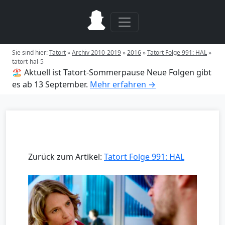
Sie sind hier:
Tatort
»
Archiv 2010-2019
»
2016
»
Tatort Folge 991: HAL
»
tatort-hal-5
🏖️ Aktuell ist Tatort-Sommerpause
Neue Folgen gibt
es ab 13 September.
Mehr erfahren →
Zurück zum Artikel:
Tatort Folge 991: HAL