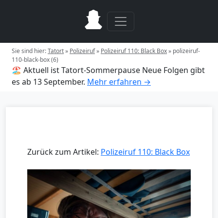
Sie sind hier:
Tatort
»
Polizeiruf
»
Polizeiruf 110: Black Box
»
polizeiruf-
110-black-box (6)
🏖️ Aktuell ist Tatort-Sommerpause
Neue Folgen gibt
es ab 13 September.
Mehr erfahren →
Zurück zum Artikel:
Polizeiruf 110: Black Box