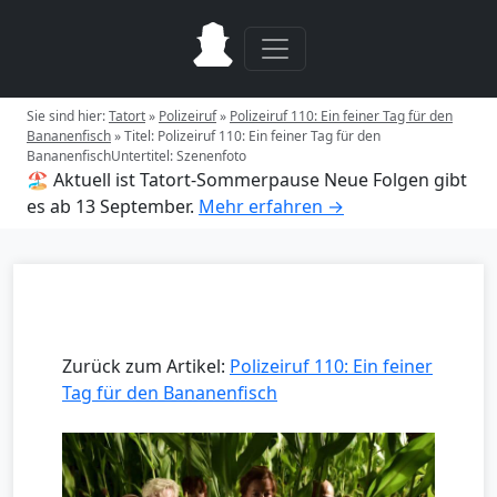
Sie sind hier:
Tatort
»
Polizeiruf
»
Polizeiruf 110: Ein feiner Tag für den
Bananenfisch
»
Titel: Polizeiruf 110: Ein feiner Tag für den
BananenfischUntertitel: Szenenfoto
🏖️ Aktuell ist Tatort-Sommerpause
Neue Folgen gibt
es ab 13 September.
Mehr erfahren →
Zurück zum Artikel:
Polizeiruf 110: Ein feiner
Tag für den Bananenfisch