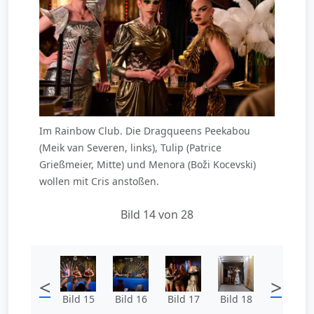
Im Rainbow Club. Die Dragqueens Peekabou
(Meik van Severen, links), Tulip (Patrice
Grießmeier, Mitte) und Menora (Boži Kocevski)
wollen mit Cris anstoßen.
Bild 14 von 28
<
>
Bild 15
Bild 16
Bild 17
Bild 18