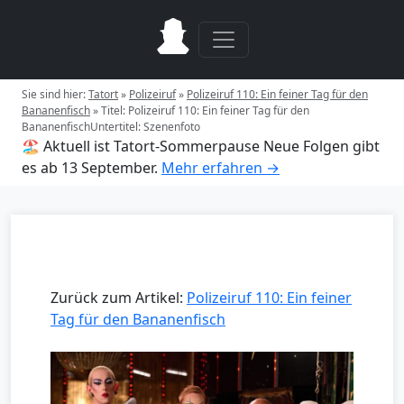
Sie sind hier:
Tatort
»
Polizeiruf
»
Polizeiruf 110: Ein feiner Tag für den
Bananenfisch
»
Titel: Polizeiruf 110: Ein feiner Tag für den
BananenfischUntertitel: Szenenfoto
🏖️ Aktuell ist Tatort-Sommerpause
Neue Folgen gibt
es ab 13 September.
Mehr erfahren →
Zurück zum Artikel:
Polizeiruf 110: Ein feiner
Tag für den Bananenfisch