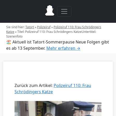
Sie sind hier:
Tatort
»
Polizeiruf
»
Polizeiruf 110: Frau Schrödingers
Katze
»
Titel: Polizeiruf 110: Frau Schrödingers KatzeUntertitel:
Szenenfoto
🏖️ Aktuell ist Tatort-Sommerpause
Neue Folgen gibt
es ab 13 September.
Mehr erfahren →
Zurück zum Artikel:
Polizeiruf 110: Frau
Schrödingers Katze