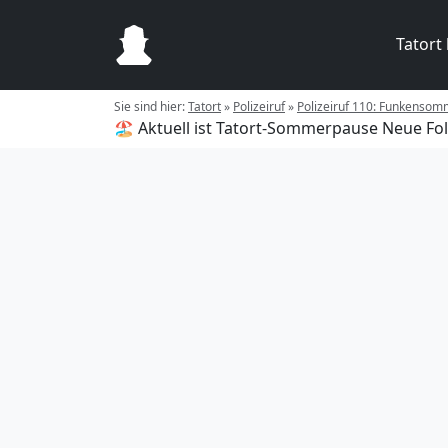
Tatort
Sie sind hier:
Tatort
»
Polizeiruf
»
Polizeiruf 110: Funkensom
🏖️ Aktuell ist Tatort-Sommerpause
Neue Fol