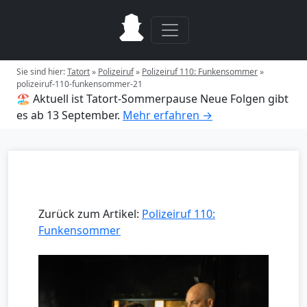
Sie sind hier:
Tatort
»
Polizeiruf
»
Polizeiruf 110: Funkensommer
»
polizeiruf-110-funkensommer-21
🏖️ Aktuell ist Tatort-Sommerpause
Neue Folgen gibt
es ab 13 September.
Mehr erfahren →
Zurück zum Artikel:
Polizeiruf 110:
Funkensommer