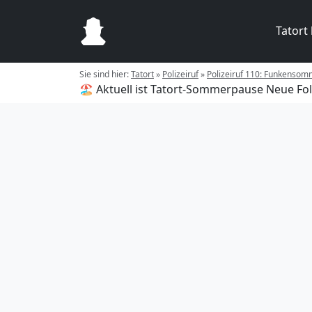
Tatort
Sie sind hier:
Tatort
»
Polizeiruf
»
Polizeiruf 110: Funkensom
🏖️ Aktuell ist Tatort-Sommerpause
Neue Fol