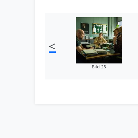
<
Bild 25