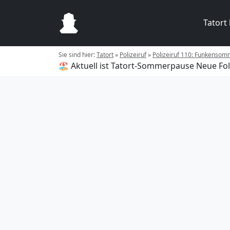
Tatort
Sie sind hier:
Tatort
»
Polizeiruf
»
Polizeiruf 110: Funkensom
🏖️ Aktuell ist Tatort-Sommerpause
Neue Fol